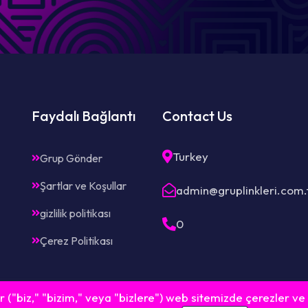
Faydalı Bağlantı
Contact Us
Turkey
Grup Gönder
Şartlar ve Koşullar
admin@gruplinkleri.com.
gizlilik politikası
0
Çerez Politikası
r ("biz," "bizim," veya "bizlere") web sitemizde çerezler ve b