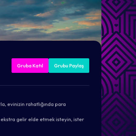
Gruba Katıl
Grubu Paylaş
a, evinizin rahatlığında para
kstra gelir elde etmek isteyin, ister