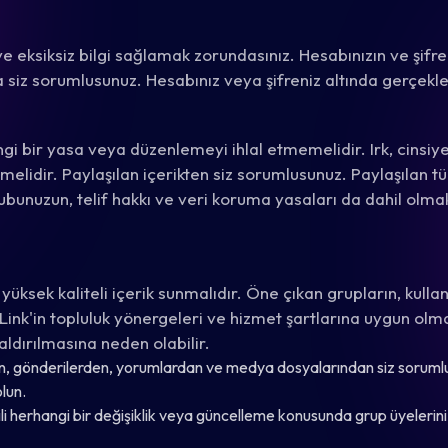
 eksiksiz bilgi sağlamak zorundasınız. Hesabınızın ve şifren
ca siz sorumlusunuz. Hesabınız veya şifreniz altında gerçek
i bir yasa veya düzenlemeyi ihlal etmemelidir. Irk, cinsiyet
melidir. Paylaşılan içerikten siz sorumlusunuz. Paylaşılan 
unuzun, telif hakkı ve veri koruma yasaları da dahil olm
ksek kaliteli içerik sunmalıdır. Öne çıkan grupların, kullan
nk'in topluluk yönergeleri ve hizmet şartlarına uygun olmal
ldırılmasına neden olabilir.
ten, gönderilerden, yorumlardan ve medya dosyalarından siz soruml
lun.
ili herhangi bir değişiklik veya güncelleme konusunda grup üyelerin