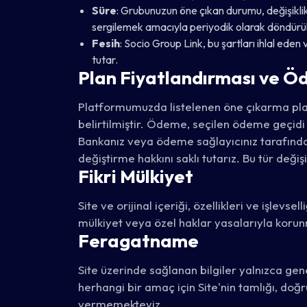
Süre
: Grubunuzun öne çıkan durumu, değişiklik g
sergilemek amacıyla periyodik olarak döndürüle
Fesih
: Socio Group Link, bu şartları ihlal ed
tutar.
Plan Fiyatlandırması ve 
Platformumuzda listelenen öne çıkarma planla
belirtilmiştir. Ödeme, seçilen ödeme geçidi 
Bankanız veya ödeme sağlayıcınız tarafından
değiştirme hakkını saklı tutarız. Bu tür değiş
Fikri Mülkiyet
Site ve orijinal içeriği, özellikleri ve işlevsel
mülkiyet veya özel haklar yasalarıyla koru
Feragatname
Site üzerinde sağlanan bilgiler yalnızca genel 
herhangi bir amaç için Site'nin tamlığı, doğr
vermemekteyiz.