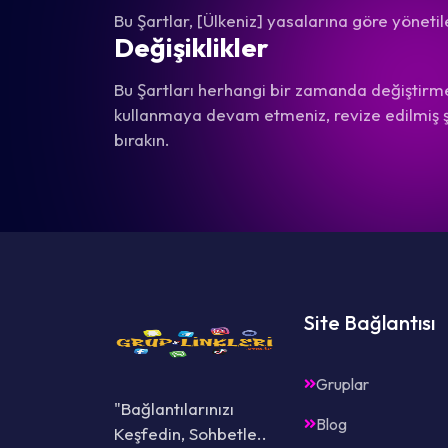
Bu Şartlar, [Ülkeniz] yasalarına göre yönet
Değişiklikler
Bu Şartları herhangi bir zamanda değiştirme 
kullanmaya devam etmeniz, revize edilmiş şar
bırakın.
Site Bağlantısı
Gruplar
"Bağlantılarınızı
Blog
Keşfedin, Sohbetle..