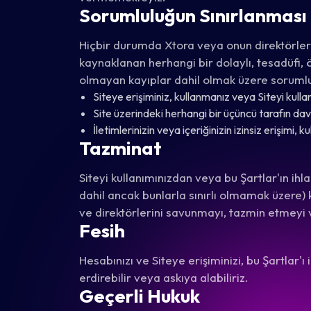
Sorumluluğun Sınırlanması
Hiçbir durumda Xtora veya onun direktörleri, 
kaynaklanan herhangi bir dolaylı, tesadüfi, 
olmayan kayıplar dahil olmak üzere soruml
Siteye erişiminiz, kullanmanız veya Siteyi kul
Site üzerindeki herhangi bir üçüncü tarafın davr
İletimlerinizin veya içeriğinizin izinsiz erişimi, k
Tazminat
Siteyi kullanımınızdan veya bu Şartlar'ın ihl
dahil ancak bunlarla sınırlı olmamak üzere) karş
ve direktörlerini savunmayı, tazmin etmeyi 
Fesih
Hesabınızı ve Siteye erişiminizi, bu Şartlar
erdirebilir veya askıya alabiliriz.
Geçerli Hukuk