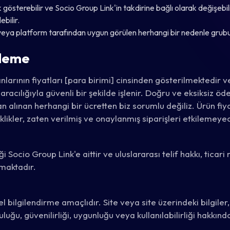
österebilir ve Socio Group Link'in takdirine bağlı olarak değişebilir
bilir.
en veya platform tarafından uygun görülen herhangi bir nedenle gru
Ödeme
rının fiyatları [para birimi] cinsinden gösterilmektedir ve
aracılığıyla güvenli bir şekilde işlenir. Doğru ve eksiksiz ö
 alınan herhangi bir ücretten biz sorumlu değiliz. Ürün fiy
iklikler, zaten verilmiş ve onaylanmış siparişleri etkilemeyec
liği Socio Group Link'e aittir ve uluslararası telif hakkı, ticari
nmaktadır.
bilgilendirme amaçlıdır. Site veya site üzerindeki bilgiler, ür
uluğu, güvenilirliği, uygunluğu veya kullanılabilirliği hakkı