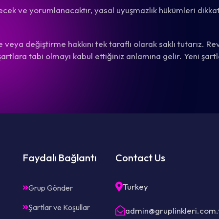
ilecek ve yorumlanacaktır, yasal uyuşmazlık hükümleri dikka
veya değiştirme hakkını tek taraflı olarak saklı tutarız. Rev
tlara tabi olmayı kabul ettiğiniz anlamına gelir. Yeni şartl
Faydalı Bağlantı
Contact Us
Turkey
Grup Gönder
Şartlar ve Koşullar
admin@gruplinkleri.com.