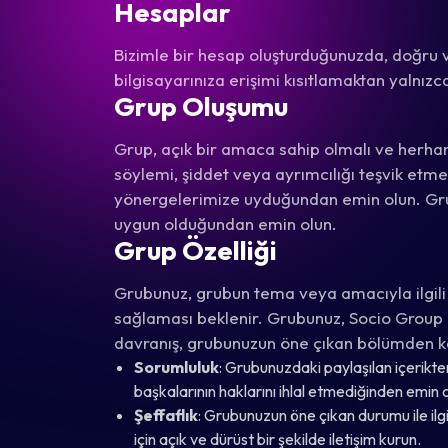
Hesaplar
Bizimle bir hesap oluşturduğunuzda, doğru ve
bilgisayarınıza erişimi kısıtlamaktan yalnız
Grup Oluşumu
Grup, açık bir amaca sahip olmalı ve herhang
söylemi, şiddet veya ayrımcılığı teşvik etme
yönergelerimize uyduğundan emin olun. Grub
uygun olduğundan emin olun.
Grup Özelliği
Grubunuz, grubun tema veya amacıyla ilgili yü
sağlaması beklenir. Grubunuz, Socio Group Li
davranış, grubunuzun öne çıkan bölümden ka
Sorumluluk
: Grubunuzdaki paylaşılan içerik
başkalarının haklarını ihlal etmediğinden emin o
Şeffaflık
: Grubunuzun öne çıkan durumu ile ilg
için açık ve dürüst bir şekilde iletişim kurun.