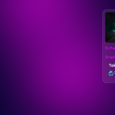
En Po
Grupl
Tak