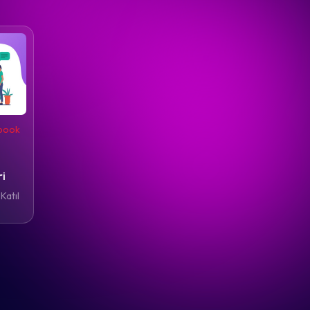
ebook
ri
Katıl