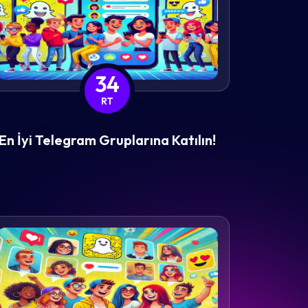
34
RT
En İyi Telegram Gruplarına Katılın!