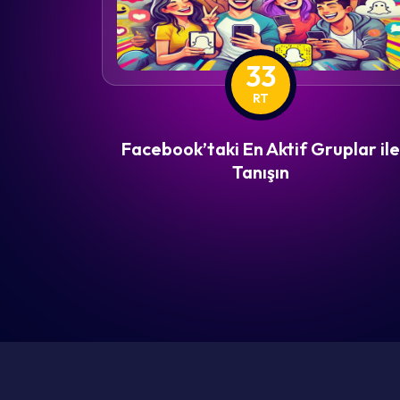
33
RT
Facebook’taki En Aktif Gruplar ile
Tanışın