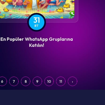
31
RT
En Popüler WhatsApp Gruplarına
Katılın!
6
7
8
9
10
11
›