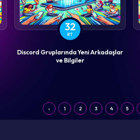
32
RT
Discord Gruplarında Yeni Arkadaşlar
ve Bilgiler
‹
1
2
3
4
5